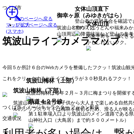
つくば市
女体山頂直下
御幸ヶ原（みゆきがはら）
前のページへ戻る
登山者の混雑具合を確認で
女体山頂
マップ拡大
トップページへ戻る
すめフク。
筑波山名物つくばうどんや福来みか
(スマホ)
山頂周辺の降雪状況など登山の参考
関東平野を一望できる
筑波山ライブカメラマップ
かもしれないフク。
今回５か所計６台のWebカメラを整備したフクッ！筑波山観
これをクリックするとライブカメラが３０秒見れるフクッ！
筑波山梅林（上部）
筑波山梅林（下部）
筑波山梅林は毎年２月～３月に梅まつりを開催す
県道４２号線
筑波山梅林に隣接して子供から大人まで楽しめる自然共
つくば市イメージキャラクター フックン船長
ルのジップスライドは梅林を横切るため、滑る人が映る
第１駐車場入口より筑波山のメイン道路である県
交通状況
山神社入口（大鳥居）まで約５００メートル）
利用者が多い場合は、繋